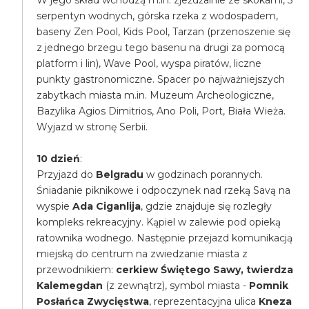
W jego skład wchodzą m.in. zjeżdżalnie ze skokami, 5
serpentyn wodnych, górska rzeka z wodospadem,
baseny Zen Pool, Kids Pool, Tarzan (przenoszenie się
z jednego brzegu tego basenu na drugi za pomocą
platform i lin), Wave Pool, wyspa piratów, liczne
punkty gastronomiczne. Spacer po najważniejszych
zabytkach miasta m.in. Muzeum Archeologiczne,
Bazylika Agios Dimitrios, Ano Poli, Port, Biała Wieża.
Wyjazd w stronę Serbii.
10 dzień
:
Przyjazd do
Belgradu
w godzinach porannych.
Śniadanie piknikowe i odpoczynek nad rzeką Savą na
wyspie
Ada Ciganlija
, gdzie znajduje się rozległy
kompleks rekreacyjny. Kąpiel w zalewie pod opieką
ratownika wodnego. Następnie przejazd komunikacją
miejską do centrum na zwiedzanie miasta z
przewodnikiem:
cerkiew Świętego Sawy, twierdza
Kalemegdan
(z zewnątrz), symbol miasta -
Pomnik
Posłańca Zwycięstwa
, reprezentacyjna ulica
Kneza