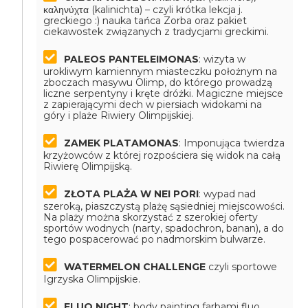
καληνύχτα (kalinichta) – czyli krótka lekcja j.
greckiego :) nauka tańca Zorba oraz pakiet
ciekawostek związanych z tradycjami greckimi.
PALEOS PANTELEIMONAS
: wizyta w
urokliwym kamiennym miasteczku położnym na
zboczach masywu Olimp, do którego prowadzą
liczne serpentyny i kręte dróżki. Magiczne miejsce
z zapierającymi dech w piersiach widokami na
góry i plaże Riwiery Olimpijskiej.
ZAMEK PLATAMONAS
: Imponująca twierdza
krzyżowców z której rozpościera się widok na całą
Riwierę Olimpijską.
ZŁOTA PLAŻA W NEI PORI
: wypad nad
szeroką, piaszczystą plażę sąsiedniej miejscowości.
Na plaży można skorzystać z szerokiej oferty
sportów wodnych (narty, spadochron, banan), a do
tego pospacerować po nadmorskim bulwarze.
WATERMELON CHALLENGE
czyli sportowe
Igrzyska Olimpijskie.
FLUO NIGHT
: body painting farbami fluo.