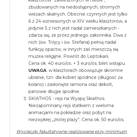
klasztorów "zawieszonych w niebie",
zbudowanych na niedostępnych, stromych
wieżach skalnych. Obecnie czynnych jest tylko
6 z 24 wzniesionych w XIV wieku klasztorów, a
jedynie 5 z nich jest nadal zamieszkanych -
zdarza się, że przez jednego zakonnika. Dwa z
nich (św. Trójcy i św. Stefana) pełnią nadal
funkcję opactw, w innych zaś mieszczą się
muzea religijne. Powrót do Leptokarii.
Cena ok. 40 euro/os. + 3 euro/os. bilet wstępu.
UWAGA
: w klasztorach obowiązuje skromne
ubranie, tzn. dla kobiet spódnice (długość za
kolano) i zasłonięte ramiona oraz dekolt,
panowie długie spodnie.
SKIATHOS - rejs na Wyspę Skiathos.
Niezapomniany rejs statkiem z wieloma
animacjami na pokładzie oraz pobyt na
niezwykłej „złotej plaży”. Cena ok. 50 euro/os.
Wycieczki fakultatywne realizowane przy minimum