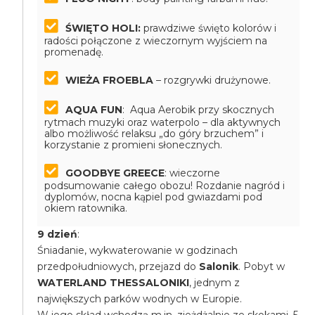
ŚWIĘTO HOLI:
prawdziwe święto kolorów i
radości połączone z wieczornym wyjściem na
promenadę.
WIEŻA FROEBLA
– rozgrywki drużynowe.
AQUA FUN
: Aqua Aerobik przy skocznych
rytmach muzyki oraz waterpolo – dla aktywnych
albo możliwość relaksu „do góry brzuchem” i
korzystanie z promieni słonecznych.
GOODBYE GREECE
: wieczorne
podsumowanie całego obozu! Rozdanie nagród i
dyplomów, nocna kąpiel pod gwiazdami pod
okiem ratownika.
9 dzień
:
Śniadanie, wykwaterowanie w godzinach
przedpołudniowych, przejazd do
Salonik
. Pobyt w
WATERLAND THESSALONIKI
, jednym z
największych parków wodnych w Europie.