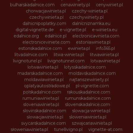
bulharskadalnice.com
cenawiniety.pl
cenywiniet.pl
chorwacjawinieta.pl
czechy-winieta.pl
czechywinieta.pl
czechywiniety.pl
dalnicnipoplatky.com
dalnicniznamka.eu
digital-vignette.de
e-vignette.pl
e-winieta.eu
edalnice.org
edalnice.pl
electronicavinieta.com
electroniceviniete.com
estoniawinieta.pl
estonskadalnice.com
ewinieta.pl
info365.pl
litvadalnice.com
litwa-winieta.pl
litwawinieta.pl
livignotunel.pl
livignotunnel.com
lotvawinieta.pl
lotwawinieta.pl
lotysskadalnice.com
madarskadalnice.com
moldavskadalnice.com
moldawiawinieta.pl
najtanszewiniety.pl
oplatyautostradowe.pl
pl-vignette.com
polskadalnice.com
rakouskadalnice.com
rumuniawinieta.pl
rumunskadalnice.com
sloveniawinieta.pl
slovenskadalnice.com
slovinskadalnice.com
slowacja-winieta.pl
slowacjawinieta.pl
sloweniawinieta.pl
svycarskadalnice.com
szwajcariawinieta.pl
słoweniawinieta.pl
tunellivigno.pl
vignette-at.com