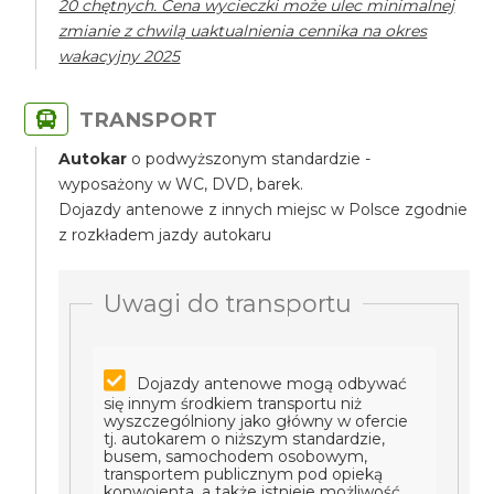
20 chętnych. Cena wycieczki może ulec minimalnej
zmianie z chwilą uaktualnienia cennika na okres
wakacyjny 2025
TRANSPORT
Autokar
o podwyższonym standardzie -
wyposażony w WC, DVD, barek.
Dojazdy antenowe z innych miejsc w Polsce zgodnie
z rozkładem jazdy autokaru
Uwagi do transportu
Dojazdy antenowe mogą odbywać
się innym środkiem transportu niż
wyszczególniony jako główny w ofercie
tj. autokarem o niższym standardzie,
busem, samochodem osobowym,
transportem publicznym pod opieką
konwojenta, a także istnieje możliwość