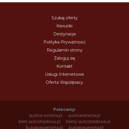
Szukaj oferty
Kierunki
Destynacje
Polityka Prywatności
Regulamin strony
Zaloguj się
Kontakt
Usługi Internetowe
Oferta Współpracy
Polecamy:
austria-winieta.pl
austriawinieta.pl
bilet-autostradowy.pl
bilety-autostradowe.pl
bulgariawienieta.pl
bulgariawinieta.pl