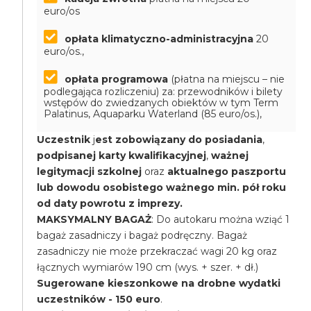
euro/os
opłata klimatyczno-administracyjna
20
euro/os.,
opłata programowa
(płatna na miejscu – nie
podlegająca rozliczeniu) za: przewodników i bilety
wstępów do zwiedzanych obiektów w tym Term
Palatinus, Aquaparku Waterland (85 euro/os.),
Uczestnik
j
est zobowiązany do posiadania
,
podpisanej karty kwalifikacyjnej
,
ważnej
legitymacji szkolnej
oraz
aktualnego paszportu
lub dowodu osobistego ważnego min. pół roku
od daty powrotu z imprezy.
MAKSYMALNY BAGAŻ
: Do autokaru można wziąć 1
bagaż zasadniczy i bagaż podręczny. Bagaż
zasadniczy nie może przekraczać wagi 20 kg oraz
łącznych wymiarów 190 cm (wys. + szer. + dł.)
Sugerowane kieszonkowe na drobne wydatki
uczestników - 150 euro
.