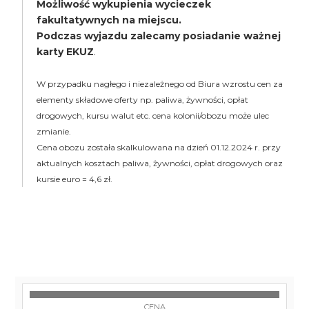
Możliwość wykupienia wycieczek
fakultatywnych na miejscu.
Podczas wyjazdu zalecamy posiadanie ważnej
karty EKUZ
.
W przypadku nagłego i niezależnego od Biura wzrostu cen za
elementy składowe oferty np. paliwa, żywności, opłat
drogowych, kursu walut etc. cena kolonii/obozu może ulec
zmianie.
Cena obozu została skalkulowana na dzień 01.12.2024 r. przy
aktualnych kosztach paliwa, żywności, opłat drogowych oraz
kursie euro = 4,6 zł.
CENA