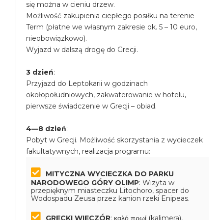
się można w cieniu drzew.
Możliwość zakupienia ciepłego posiłku na terenie
Term (płatne we własnym zakresie ok. 5 – 10 euro,
nieobowiązkowo).
Wyjazd w dalszą drogę do Grecji.
3 dzień
:
Przyjazd do Leptokarii w godzinach
okołopołudniowych, zakwaterowanie w hotelu,
pierwsze świadczenie w Grecji – obiad.
4—8 dzień
:
Pobyt w Grecji. Możliwość skorzystania z wycieczek
fakultatywnych, realizacja programu:
MITYCZNA WYCIECZKA DO PARKU
NARODOWEGO GÓRY OLIMP
: Wizyta w
przepięknym miasteczku Litochoro, spacer do
Wodospadu Zeusa przez kanion rzeki Enipeas.
GRECKI WIECZÓR
: καλό πρωί (kalimera),