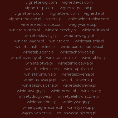
vignette-bg.com
vignette-cz.com
vignette-pl.com
vignette-poland.pl
vignette-ro.com
vignette-si.com
vignette.pl
vignettepoland.pl
vinetki.pl
vinietaelectronica.com
vinieteelectronice.com
wegrywinieta.pl
winieta-austria.pl
winieta-czechy.pl
winieta-litwa.pl
winieta-słowacja.pl
winieta-wegry.pl
winieta-węgry.pl
winieta.org
winietaaustria.pl
winietaaustriaonline.pl
winietaautostradowa.pl
winietabulgaria.pl
winietachorwacja.pl
winietaczechy.pl
winietaestonia.pl
winietalitwa.pl
winietalotwa.pl
winietamoldawia.pl
winietaonline.com
winietapolska.pl
winietarumunia.pl
winietaslovenia.pl
winietaslowacja.pl
winietaslowenia.pl
winietaszwajcaria.pl
winietasłowenia.pl
winietawegry.pl
winietomat.pl
winiety.org
winietydrogowe.pl
winietyelektroniczne.pl
winietyestonia.pl
winietywegry.pl
winietyzagraniczne.pl
winietyzakup.pl
węgry-winieta.pl
xn--sowacja-njb.org.pl