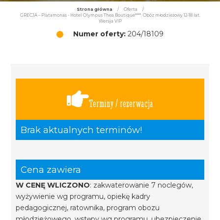
Strona główna
/
Oferta
/
GRECJA – Platamonas - Hotel Olympus Thea Boutique****. Obóz młodzieżowy 12-18 lat.
Wersja VIP
Numer oferty:
204/18109
Terminy / rezerwacja
Brak aktualnych terminów!
Cena zawiera
W CENĘ WLICZONO
: zakwaterowanie 7 noclegów,
wyżywienie wg programu, opiekę kadry
pedagogicznej, ratownika, program obozu
młodzieżowego, wstępy wg programu, ubezpieczenie