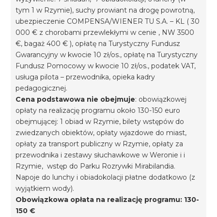
tym 1 w Rzymie), suchy prowiant na drogę powrotną,
ubezpieczenie COMPENSA/WIENER TU S.A. – KL ( 30
000 € z chorobami przewlekłymi w cenie , NW 3500
€, bagaż 400 € ), opłatę na Turystyczny Fundusz
Gwarancyjny w kwocie 10 zł/os., opłatę na Turystyczny
Fundusz Pomocowy w kwocie 10 zł/os., podatek VAT,
usługa pilota – przewodnika, opieka kadry
pedagogicznej.
Cena podstawowa nie obejmuje
: obowiązkowej
opłaty na realizację programu około 130-150 euro
obejmującej: 1 obiad w Rzymie, bilety wstępów do
zwiedzanych obiektów, opłaty wjazdowe do miast,
opłaty za transport publiczny w Rzymie, opłaty za
przewodnika i zestawy słuchawkowe w Weronie i i
Rzymie, wstęp do Parku Rozrywki Mirabilandia.
Napoje do lunchy i obiadokolacji płatne dodatkowo (z
wyjątkiem wody).
Obowiązkowa opłata na realizację programu: 130-
150 €