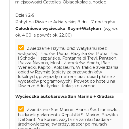
miejscowości Cattolica. Obiadokolacja, nocleg.
Dzień 2-9
Pobyt na Riwierze Adriatyckiej 8 dni - 7 noclegów
Całodniowa wycieczka Rzym+Watykan
(wyjazd
ok. 4.00, a powrót ok. 22.00).
Zwiedzanie Rzymu oraz Watykanu (bez
wstępów): Plac św. Piotra, Bazylika św. Piotra, Plac
i Schody Hiszpańskie, Fontanna di Trevi, Panteon,
Piazza Navona, Most i Zamek św. Anioła, Plac
Wenecki, Kapitol, Koloseum. W trakcie zwiedzania
obiad w Rzymie (opłaty za przewodników
lokalnych, przejazdy metrem oraz obiad płatne z
wydatków programowych). Powrót do hotelu na
Riwierze Adriatyckiej. Kolacja na zimno.
Wycieczka autokarowa San Marino + Gradara
.
Zwiedzanie San Marino: Brama Św. Franciszka,
budynek parlamentu Republiki S. Marino, Bazylika
Del Sant. Na koniec wizyta na zamku Gradara -
średniowiecznej twierdzy, spacer po murach
obronnych.