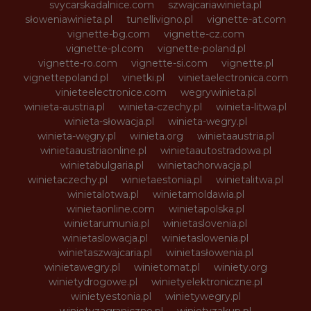
svycarskadalnice.com
szwajcariawinieta.pl
słoweniawinieta.pl
tunellivigno.pl
vignette-at.com
vignette-bg.com
vignette-cz.com
vignette-pl.com
vignette-poland.pl
vignette-ro.com
vignette-si.com
vignette.pl
vignettepoland.pl
vinetki.pl
vinietaelectronica.com
vinieteelectronice.com
wegrywinieta.pl
winieta-austria.pl
winieta-czechy.pl
winieta-litwa.pl
winieta-słowacja.pl
winieta-wegry.pl
winieta-węgry.pl
winieta.org
winietaaustria.pl
winietaaustriaonline.pl
winietaautostradowa.pl
winietabulgaria.pl
winietachorwacja.pl
winietaczechy.pl
winietaestonia.pl
winietalitwa.pl
winietalotwa.pl
winietamoldawia.pl
winietaonline.com
winietapolska.pl
winietarumunia.pl
winietaslovenia.pl
winietaslowacja.pl
winietaslowenia.pl
winietaszwajcaria.pl
winietasłowenia.pl
winietawegry.pl
winietomat.pl
winiety.org
winietydrogowe.pl
winietyelektroniczne.pl
winietyestonia.pl
winietywegry.pl