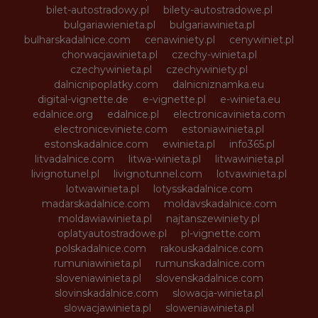
bilet-autostradowy.pl
bilety-autostradowe.pl
bulgariawienieta.pl
bulgariawinieta.pl
bulharskadalnice.com
cenawiniety.pl
cenywiniet.pl
chorwacjawinieta.pl
czechy-winieta.pl
czechywinieta.pl
czechywiniety.pl
dalnicnipoplatky.com
dalnicniznamka.eu
digital-vignette.de
e-vignette.pl
e-winieta.eu
edalnice.org
edalnice.pl
electronicavinieta.com
electroniceviniete.com
estoniawinieta.pl
estonskadalnice.com
ewinieta.pl
info365.pl
litvadalnice.com
litwa-winieta.pl
litwawinieta.pl
livignotunel.pl
livignotunnel.com
lotvawinieta.pl
lotwawinieta.pl
lotysskadalnice.com
madarskadalnice.com
moldavskadalnice.com
moldawiawinieta.pl
najtanszewiniety.pl
oplatyautostradowe.pl
pl-vignette.com
polskadalnice.com
rakouskadalnice.com
rumuniawinieta.pl
rumunskadalnice.com
sloveniawinieta.pl
slovenskadalnice.com
slovinskadalnice.com
slowacja-winieta.pl
slowacjawinieta.pl
sloweniawinieta.pl