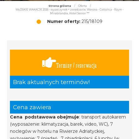
Strona główna
/
Oferta
/
WŁOSKIE WAKACJE 2026 - wypoczynek + zwiedzanie, Werona - Cattolica - Rzym -
Mirabilandia, Hotel Senior ***
Numer oferty:
215/18109
Terminy / rezerwacja
Brak aktualnych terminów!
Cena zawiera
Cena podstawowa obejmuje
: transport autokarem
(wyposażenie: klimatyzacja, barek, video, WC), 7
noclegów w hotelu na Riwierze Adriatyckiej,
wyżywienie: 7 śniadań, 7 obiadokolacji, 6 lunchy (w