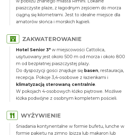
w pobliżu znanego miasta Rimini. Lokalne
piaszczyste plaże, z łagodnym zejściem do morza
ciągną się kilometrami. Jest to idealne miejsce dla
amatorów słońca i morskich kąpieli.
ZAKWATEROWANIE
Hotel Senior 3*
w miejscowości Cattolica,
usytuowany jest około 500 m od morza i około 800
m od bezpłatnej piaszczystej plaży.
Do dyspozycji gości znajduje się
basen
, restauracja,
recepcja. Pokoje 3,4-osobowe z łazienkami i
klimatyzacją sterowaną centralnie
.
W pokojach 4-osobowych łóżko piętrowe. Możliwe
łóżka podwójne z osobnym kompletem pościeli.
WYŻYWIENIE
Śniadania kontynentalne w formie bufetu, lunche w
formie pakietu na zimno (pizza lub makaron lub