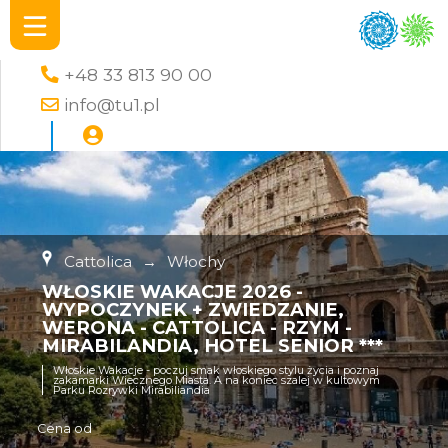
+48 33 813 90 00
info@tu1.pl
Cattolica
→
Włochy
WŁOSKIE WAKACJE 2026 -
WYPOCZYNEK + ZWIEDZANIE,
WERONA - CATTOLICA - RZYM -
MIRABILANDIA, HOTEL SENIOR ***
Włoskie Wakacje - poczuj smak włoskiego stylu życia i poznaj
zakamarki Wiecznego Miasta. A na koniec szalej w kultowym
Parku Rozrywki Mirabiliandia
Cena od