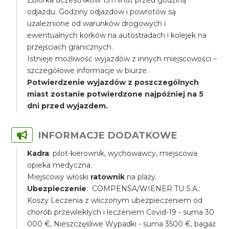
Zbiórka uczestników 15 minut przed godziną
odjazdu. Godziny odjazdów i powrotów są
uzależnione od warunków drogowych i
ewentualnych korków na autostradach i kolejek na
przejściach granicznych.
Istnieje możliwość wyjazdów z innych miejscowości –
szczegółowe informacje w biurze.
Potwierdzenie wyjazdów z poszczególnych
miast zostanie potwierdzone najpóźniej na 5
dni przed wyjazdem.
INFORMACJE DODATKOWE
Kadra
: pilot-kierownik, wychowawcy, miejscowa
opieka medyczna.
Miejscowy włoski
ratownik
na plaży.
Ubezpieczenie
: COMPENSA/WIENER TU S.A.:
Koszy Leczenia z wliczonym ubezpieczeniem od
chorób przewlekłych i leczeniem Covid-19 - suma 30
000 €, Nieszczęśliwe Wypadki - suma 3500 €, bagaż