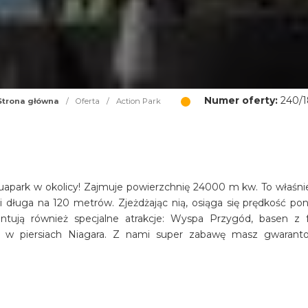
Numer oferty:
240/1
Strona główna
/
Oferta
/
Action Park
uapark w okolicy! Zajmuje powierzchnię 24000 m kw. To właśnie
 i długa na 120 metrów. Zjeżdżając nią, osiąga się prędkość po
tują również specjalne atrakcje: Wyspa Przygód, basen z f
ch w piersiach Niagara. Z nami super zabawę masz gwarant