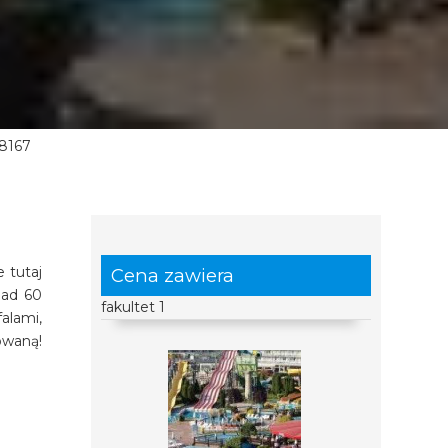
8167
 tutaj
Cena zawiera
nad 60
fakultet 1
alami,
owaną!