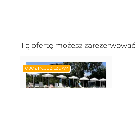
Tę ofertę możesz zarezerwować 
OBÓZ MŁODZIEŻOWY
BRAK DOSTĘPNYCH TERMINÓW