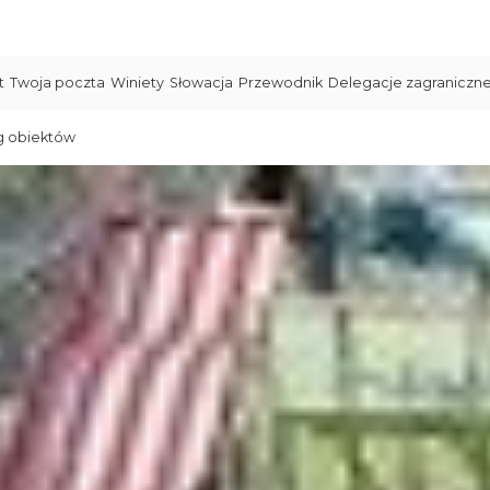
t
Twoja poczta
Winiety
Słowacja
Przewodnik
Delegacje zagraniczn
g obiektów