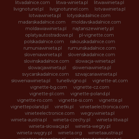
litvadalnice.com
litwa-winieta.pl
litwawinieta.pl
livignotunel.pl
livignotunnel.com
lotvawinieta.pl
lotwawinieta.pl
lotysskadalnice.com
madarskadalnice.com
moldavskadalnice.com
moldawiawinieta.pl
najtanszewiniety.pl
oplatyautostradowe.pl
pl-vignette.com
polskadalnice.com
rakouskadalnice.com
rumuniawinieta.pl
rumunskadalnice.com
sloveniawinieta.pl
slovenskadalnice.com
slovinskadalnice.com
slowacja-winieta.pl
slowacjawinieta.pl
sloweniawinieta.pl
svycarskadalnice.com
szwajcariawinieta.pl
słoweniawinieta.pl
tunellivigno.pl
vignette-at.com
vignette-bg.com
vignette-cz.com
vignette-pl.com
vignette-poland.pl
vignette-ro.com
vignette-si.com
vignette.pl
vignettepoland.pl
vinetki.pl
vinietaelectronica.com
vinieteelectronice.com
wegrywinieta.pl
winieta-austria.pl
winieta-czechy.pl
winieta-litwa.pl
winieta-słowacja.pl
winieta-wegry.pl
winieta-węgry.pl
winieta.org
winietaaustria.pl