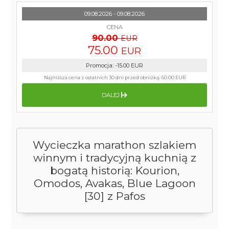
09.08.2026 - 09.08.2026
CENA
90.00
EUR
75.00
EUR
Promocja
:
-15.00
EUR
Najniższa cena z ostatnich 30 dni przed obniżką:
60.00 EUR
DALEJ
Wycieczka marathon szlakiem
winnym i tradycyjną kuchnią z
bogatą historią: Kourion,
Omodos, Avakas, Blue Lagoon
[30] z Pafos