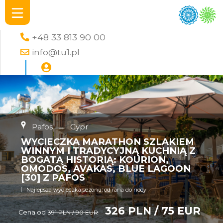
+48 33 813 90 00
info@tu1.pl
Pafos
→
Cypr
WYCIECZKA MARATHON SZLAKIEM
WINNYM I TRADYCYJNĄ KUCHNIĄ Z
BOGATĄ HISTORIĄ: KOURION,
OMODOS, AVAKAS, BLUE LAGOON
[30] Z PAFOS
Najlepsza wycieczka sezonu, od rana do nocy
326 PLN / 75 EUR
Cena od
391 PLN / 90 EUR