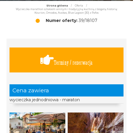
Strona główna
/
Oferta
/
Wycieczka marathon szlakiem winnym i tradycyjną kuchnią z bogatą historią:
Kourion, Omodos, Avakas, Blue Lagoon [30] z Pafos
Numer oferty:
39/18107
Terminy / rezerwacja
Cena zawiera
wycieczka jednodniowa - maraton