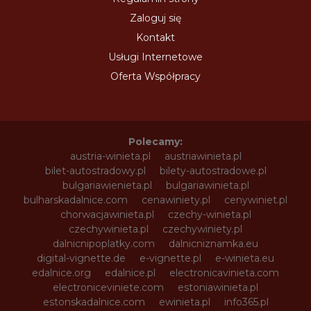
Zaloguj się
Kontakt
Usługi Internetowe
Oferta Współpracy
Polecamy:
austria-winieta.pl
austriawinieta.pl
bilet-autostradowy.pl
bilety-autostradowe.pl
bulgariawienieta.pl
bulgariawinieta.pl
bulharskadalnice.com
cenawiniety.pl
cenywiniet.pl
chorwacjawinieta.pl
czechy-winieta.pl
czechywinieta.pl
czechywiniety.pl
dalnicnipoplatky.com
dalnicniznamka.eu
digital-vignette.de
e-vignette.pl
e-winieta.eu
edalnice.org
edalnice.pl
electronicavinieta.com
electroniceviniete.com
estoniawinieta.pl
estonskadalnice.com
ewinieta.pl
info365.pl