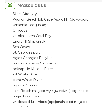
NASZE CELE
Skała Afrodyty
Kourion Beach lub Cape Aspro klif (do wyboru)
winiarnia - degustacja
Omodos
zatoka i plaża Coral Bay
Endro III Shipwreck
Sea Caves
St. Georges port
Agios Georgios Bazylika
widok na wyspę Geronisos
nekropolie Meletis Forest
klif White River
plaża White River
wąwóz Avakas
Lara Beach miejsce wylęgu żółwi (opcjonalnie od
maja do września)
wodospad Kremiotis (opcjonalnie od maja do