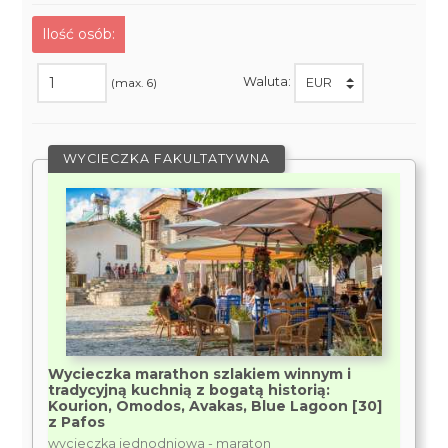
Ilość osób:
Waluta:
(max. 6)
WYCIECZKA FAKULTATYWNA
Wycieczka marathon szlakiem winnym i
tradycyjną kuchnią z bogatą historią:
Kourion, Omodos, Avakas, Blue Lagoon [30]
z Pafos
wycieczka jednodniowa - maraton