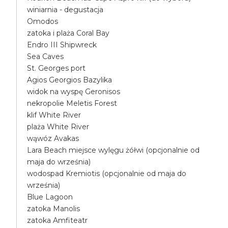
winiarnia - degustacja
Omodos
zatoka i plaża Coral Bay
Endro III Shipwreck
Sea Caves
St. Georges port
Agios Georgios Bazylika
widok na wyspę Geronisos
nekropolie Meletis Forest
klif White River
plaża White River
wąwóz Avakas
Lara Beach miejsce wylęgu żółwi (opcjonalnie od
maja do września)
wodospad Kremiotis (opcjonalnie od maja do
września)
Blue Lagoon
zatoka Manolis
zatoka Amfiteatr