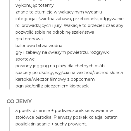
wykonując totemy
znane teleturnieje w wakacyjnym wydaniu –
integracja i świetna zabawa, przebieranki, odgrywanie
ról prowadzących i jury. Wakacje to przecież czas aby
pozwolić sobie na odrobinę szaleństwa
gra terenowa
balonowa bitwa wodna
gry i zabawy na świeżym powietrzu, rozgrywki
sportowe
poranny jogging na plaży dla chętnych osób
spacery po okolicy, wyjścia na wschód/zachód słońca
karaoke/wieczór filmowy z popcornem
ognisko/grill z pieczeniem kiełbasek
CO JEMY
3 posiłki dziennie + podwieczorek serwowane w
stołówce ośrodka. Pierwszy posiłek kolacja, ostatni
posiłek śniadanie + suchy prowiant.