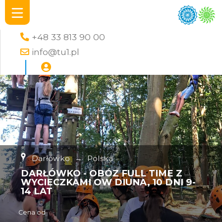
+48 33 813 90 00
info@tu1.pl
Darłówko
→
Polska
DARŁÓWKO - OBÓZ FULL TIME Z
WYCIECZKAMI OW DIUNA, 10 DNI 9-
14 LAT
Cena od