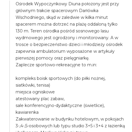
Ośrodek Wypoczynkowy Diuna położony jest przy
głównym trakcie spacerowym Darłówka
Wschodniego, skąd w zaledwie w kilka minut
spacerem można dotrzeć na plażę oddaloną tylko
130 m. Teren ośrodka pośród sosnowego lasu
wydmowego jest ogrodzony i monitorowany. A w
trosce o bezpieczeństwo dzieci i młodzieży ośrodek
zapewnia ambulatorium wyposażone w artykuły
pierwszej pomocy oraz pielęgniarkę.
Zaplecze sportowo-rekreacyjne to m.in:
kompleks boisk sportowych (do piłki nożnej,
siatkówki, tenisa)
miejsca ogniskowe
atestowany plac zabaw,
sale konferencyjno-dydaktyczne (świetlice),
kawiarenka
Zakwaterowanie w budynku hotelowym, w pokojach
3-,4-,5-osobowych lub typu studio 3+5 i 3+4 z łazienką