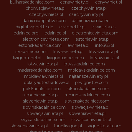
bulharskadalnice.com
cenawiniety.pl
cenywiniet.pl
chorwacjawinieta.pl
czechy-winieta.pl
czechywinieta.pl
czechywiniety.pl
dalnicnipoplatky.com
dalnicniznamka.eu
digital-vignette.de
e-vignette.pl
e-winieta.eu
edalnice.org
edalnice.pl
electronicavinieta.com
electroniceviniete.com
estoniawinieta.pl
estonskadalnice.com
ewinieta.pl
info365.pl
litvadalnice.com
litwa-winieta.pl
litwawinieta.pl
livignotunel.pl
livignotunnel.com
lotvawinieta.pl
lotwawinieta.pl
lotysskadalnice.com
madarskadalnice.com
moldavskadalnice.com
moldawiawinieta.pl
najtanszewiniety.pl
oplatyautostradowe.pl
pl-vignette.com
polskadalnice.com
rakouskadalnice.com
rumuniawinieta.pl
rumunskadalnice.com
sloveniawinieta.pl
slovenskadalnice.com
slovinskadalnice.com
slowacja-winieta.pl
slowacjawinieta.pl
sloweniawinieta.pl
svycarskadalnice.com
szwajcariawinieta.pl
słoweniawinieta.pl
tunellivigno.pl
vignette-at.com