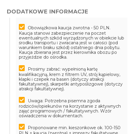
DODATKOWE INFORMACJE
Obowiązkowa kaucja zwrotna - 50 PLN.
Kaucja stanowi zabezpieczenie na poczet
ewentualnych szkód wyrządzonych w obiekcie lub
środku transportu i zwracana jest w całości (pod
warunkiem braku szkód) ostatniego dnia pobytu.
Kaucja zbierana jest przez kierownika obozu po
przyjeździe do ośrodka.
Prosimy zabrać: wypełnioną kartę
kwalifikacyjną, krem z filtrem UV, strój kąpielowy,
klapki i czepek na basen (dotyczy atrakcji
fakultatywnej), skarpetki antypoślizgowe (dotyczy
atrakcji fakultatywnej).
Uwaga: Potrzebna pisemna zgoda
rodziców/opiekunów na korzystanie z aktywnych
zajęć programowych / fakultatywnych. Wzór
oświadczenia w dokumentach.
Proponowane min. kieszonkowe ok. 100-150
PLN + kaucja (zwrotna) + imprezy fakultatywne.