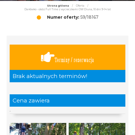
Strona główna
/
Oferta
/
Darłówko - obóz Full Time z wycieczkami OW Diuna, 10 dni 9-14 lat
Numer oferty:
59/18167
Terminy / rezerwacja
Brak aktualnych terminów!
Cena zawiera
.