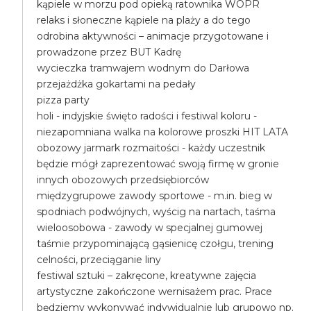
kąpiele w morzu pod opieką ratownika WOPR
relaks i słoneczne kąpiele na plaży a do tego
odrobina aktywności – animacje przygotowane i
prowadzone przez BUT Kadrę
wycieczka tramwajem wodnym do Darłowa
przejażdżka gokartami na pedały
pizza party
holi - indyjskie święto radości i festiwal koloru -
niezapomniana walka na kolorowe proszki HIT LATA
obozowy jarmark rozmaitości - każdy uczestnik
będzie mógł zaprezentować swoją firmę w gronie
innych obozowych przedsiębiorców
międzygrupowe zawody sportowe - m.in. bieg w
spodniach podwójnych, wyścig na nartach, taśma
wieloosobowa - zawody w specjalnej gumowej
taśmie przypominającą gąsienicę czołgu, trening
celności, przeciąganie liny
festiwal sztuki – zakręcone, kreatywne zajęcia
artystyczne zakończone wernisażem prac. Prace
będziemy wykonywać indywidualnie lub grupowo np.