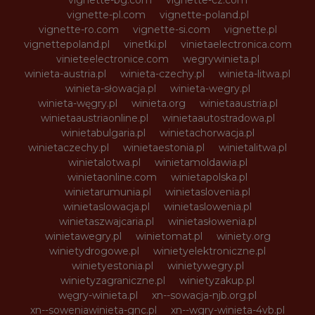
vignette-bg.com
vignette-cz.com
vignette-pl.com
vignette-poland.pl
vignette-ro.com
vignette-si.com
vignette.pl
vignettepoland.pl
vinetki.pl
vinietaelectronica.com
vinieteelectronice.com
wegrywinieta.pl
winieta-austria.pl
winieta-czechy.pl
winieta-litwa.pl
winieta-słowacja.pl
winieta-wegry.pl
winieta-węgry.pl
winieta.org
winietaaustria.pl
winietaaustriaonline.pl
winietaautostradowa.pl
winietabulgaria.pl
winietachorwacja.pl
winietaczechy.pl
winietaestonia.pl
winietalitwa.pl
winietalotwa.pl
winietamoldawia.pl
winietaonline.com
winietapolska.pl
winietarumunia.pl
winietaslovenia.pl
winietaslowacja.pl
winietaslowenia.pl
winietaszwajcaria.pl
winietasłowenia.pl
winietawegry.pl
winietomat.pl
winiety.org
winietydrogowe.pl
winietyelektroniczne.pl
winietyestonia.pl
winietywegry.pl
winietyzagraniczne.pl
winietyzakup.pl
węgry-winieta.pl
xn--sowacja-njb.org.pl
xn--soweniawinieta-gnc.pl
xn--wgry-winieta-4vb.pl