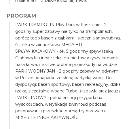
i balkonem. Możliwe łóżka piętrowe.
PROGRAM
PARK TRAMPOLIN Play Park w Koszalinie - 2
godziny super zabawy nie tylko na trampolinach,
oprócz tego basen z gąbkami, skocznia snowtubing,
ścianka wspinaczkowa MEGA HIT
SPŁYW KAJAKOWY - ok. 5 godzinny spływ rzeką
Grabową lub inną rzeką, grupie towarzyszy ratownik,
trasa łatwa, możliwe drobne przeszkody na wodzie
PARK WODNY JAN - 2 godziny zabawy w jedynym
w Polsce aquaparku ze słoną bałtycką wodą. Do
dyspozycji: basen sportowy, basen rekreacyjny, dzika
rzeka, zjeżdżalnie wodne Turbo, ślizgawki oraz jacuzzi.
PARK LINOWY - pełna emocji przygoda na
wysokościach, weryfikacja zwinności podczas
pokonywania przeszkód pomiędzy drzewami
MIXER LETNICH AKTYWNOŚCI