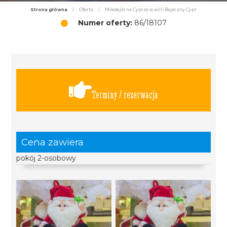
Strona główna
/
Oferta
/
Mikołajki na Cyprze w willi Bajeczny Cypr
Numer oferty:
86/18107
Terminy / rezerwacja
Cena zawiera
pokój 2-osobowy