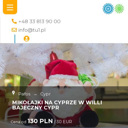
+48 33 813 90 00
info@tu1.pl
Pafos
→
Cypr
MIKOŁAJKI NA CYPRZE W WILLI
BAJECZNY CYPR
130 PLN
/ 30 EUR
Cena od