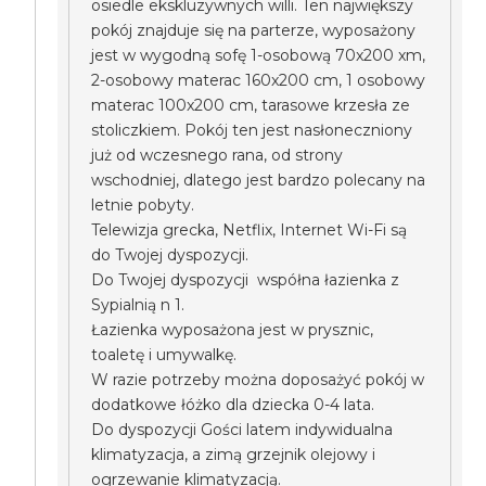
osiedle ekskluzywnych willi. Ten największy
pokój znajduje się na parterze, wyposażony
jest w wygodną sofę 1-osobową 70x200 xm,
2-osobowy materac 160x200 cm, 1 osobowy
materac 100x200 cm, tarasowe krzesła ze
stoliczkiem. Pokój ten jest nasłoneczniony
już od wczesnego rana, od strony
wschodniej, dlatego jest bardzo polecany na
letnie pobyty.
Telewizja grecka, Netflix, Internet Wi-Fi są
do Twojej dyspozycji.
Do Twojej dyspozycji współna łazienka z
Sypialnią n 1.
Łazienka wyposażona jest w prysznic,
toaletę i umywalkę.
W razie potrzeby można doposażyć pokój w
dodatkowe łóżko dla dziecka 0-4 lata.
Do dyspozycji Gości latem indywidualna
klimatyzacja, a zimą grzejnik olejowy i
ogrzewanie klimatyzacją.