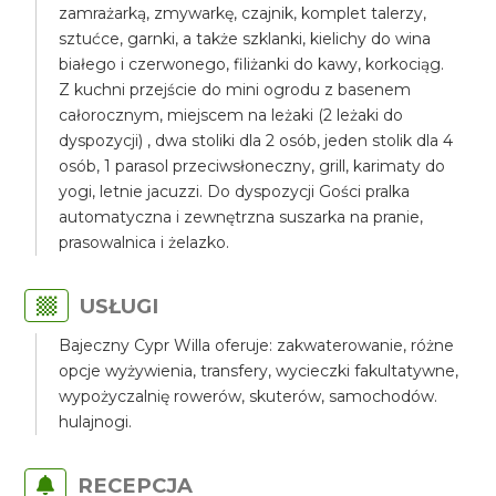
zamrażarką, zmywarkę, czajnik, komplet talerzy,
sztućce, garnki, a także szklanki, kielichy do wina
białego i czerwonego, filiżanki do kawy, korkociąg.
Z kuchni przejście do mini ogrodu z basenem
całorocznym, miejscem na leżaki (2 leżaki do
dyspozycji) , dwa stoliki dla 2 osób, jeden stolik dla 4
osób, 1 parasol przeciwsłoneczny, grill, karimaty do
yogi, letnie jacuzzi. Do dyspozycji Gości pralka
automatyczna i zewnętrzna suszarka na pranie,
prasowalnica i żelazko.
USŁUGI
Bajeczny Cypr Willa oferuje: zakwaterowanie, różne
opcje wyżywienia, transfery, wycieczki fakultatywne,
wypożyczalnię rowerów, skuterów, samochodów.
hulajnogi.
RECEPCJA