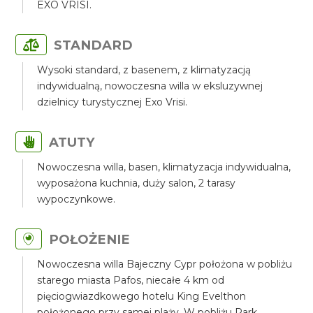
EXO VRISI.
STANDARD
Wysoki standard, z basenem, z klimatyzacją
indywidualną, nowoczesna willa w eksluzywnej
dzielnicy turystycznej Exo Vrisi.
ATUTY
Nowoczesna willa, basen, klimatyzacja indywidualna,
wyposażona kuchnia, duży salon, 2 tarasy
wypoczynkowe.
POŁOŻENIE
Nowoczesna willa Bajeczny Cypr położona w pobliżu
starego miasta Pafos, niecałe 4 km od
pięciogwiazdkowego hotelu King Evelthon
położonego przy samej plaży. W pobliżu Park