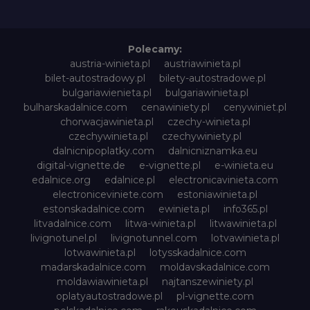
Polecamy:
austria-winieta.pl
austriawinieta.pl
bilet-autostradowy.pl
bilety-autostradowe.pl
bulgariawienieta.pl
bulgariawinieta.pl
bulharskadalnice.com
cenawiniety.pl
cenywiniet.pl
chorwacjawinieta.pl
czechy-winieta.pl
czechywinieta.pl
czechywiniety.pl
dalnicnipoplatky.com
dalnicniznamka.eu
digital-vignette.de
e-vignette.pl
e-winieta.eu
edalnice.org
edalnice.pl
electronicavinieta.com
electroniceviniete.com
estoniawinieta.pl
estonskadalnice.com
ewinieta.pl
info365.pl
litvadalnice.com
litwa-winieta.pl
litwawinieta.pl
livignotunel.pl
livignotunnel.com
lotvawinieta.pl
lotwawinieta.pl
lotysskadalnice.com
madarskadalnice.com
moldavskadalnice.com
moldawiawinieta.pl
najtanszewiniety.pl
oplatyautostradowe.pl
pl-vignette.com