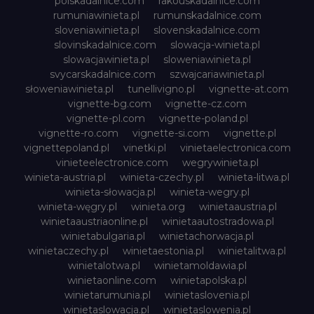
polskadalnice.com
rakouskadalnice.com
rumuniawinieta.pl
rumunskadalnice.com
sloveniawinieta.pl
slovenskadalnice.com
slovinskadalnice.com
slowacja-winieta.pl
slowacjawinieta.pl
sloweniawinieta.pl
svycarskadalnice.com
szwajcariawinieta.pl
słoweniawinieta.pl
tunellivigno.pl
vignette-at.com
vignette-bg.com
vignette-cz.com
vignette-pl.com
vignette-poland.pl
vignette-ro.com
vignette-si.com
vignette.pl
vignettepoland.pl
vinetki.pl
vinietaelectronica.com
vinieteelectronice.com
wegrywinieta.pl
winieta-austria.pl
winieta-czechy.pl
winieta-litwa.pl
winieta-słowacja.pl
winieta-wegry.pl
winieta-węgry.pl
winieta.org
winietaaustria.pl
winietaaustriaonline.pl
winietaautostradowa.pl
winietabulgaria.pl
winietachorwacja.pl
winietaczechy.pl
winietaestonia.pl
winietalitwa.pl
winietalotwa.pl
winietamoldawia.pl
winietaonline.com
winietapolska.pl
winietarumunia.pl
winietaslovenia.pl
winietaslowacja.pl
winietaslowenia.pl