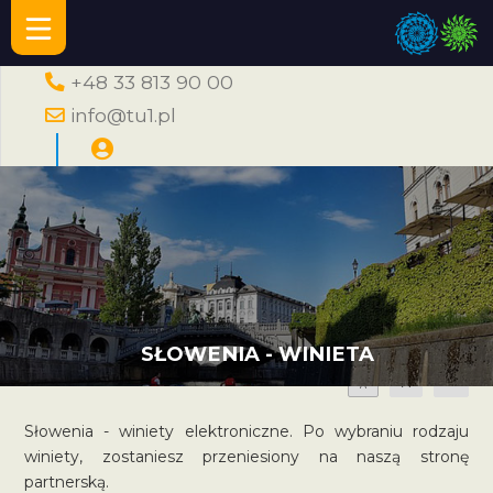
+48 33 813 90 00
info@tu1.pl
SŁOWENIA - WINIETA
A
A
A
Słowenia - winiety elektroniczne. Po wybraniu rodzaju
winiety, zostaniesz przeniesiony na naszą stronę
partnerską.