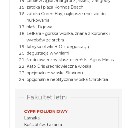
cerkiew Agioi Anargiroi z jaskinią Zangooly
zatoka i plaża Konnos Beach
zatoka Green Bay, najlepsze miejsce do
nurkowania
plaża Figowa
Lefkara - górska wioska, znana z koronek i
wyrobów ze srebra
fabryka oliwki BIO z degustacją
degustacja w winiarni
średniowieczny klasztor żeński Agios Minas
Kato Dris średniowieczna wioska
opcjonalnie: wioska Skarinou
opcjonalnie neolityczna wioska Chirokitiia
Fakultet letni
CYPR POŁUDNIOWY
Larnaka
Kościół św. Łazarza