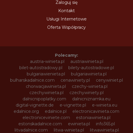
Zaloguj się
Kontakt
Usługi Internetowe
Oferta Współpracy
Polecamy:
austria-winieta.pl
austriawinieta.pl
bilet-autostradowy.pl
bilety-autostradowe.pl
bulgariawienieta.pl
bulgariawinieta.pl
bulharskadalnice.com
cenawiniety.pl
cenywiniet.pl
chorwacjawinieta.pl
czechy-winieta.pl
czechywinieta.pl
czechywiniety.pl
dalnicnipoplatky.com
dalnicniznamka.eu
digital-vignette.de
e-vignette.pl
e-winieta.eu
edalnice.org
edalnice.pl
electronicavinieta.com
electroniceviniete.com
estoniawinieta.pl
estonskadalnice.com
ewinieta.pl
info365.pl
litvadalnice.com
litwa-winieta.pl
litwawinieta.pl