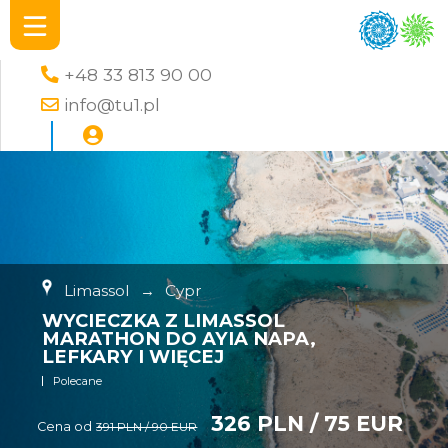
+48 33 813 90 00
info@tu1.pl
Limassol
→
Cypr
WYCIECZKA Z LIMASSOL
MARATHON DO AYIA NAPA,
LEFKARY I WIĘCEJ
Polecane
326 PLN / 75 EUR
Cena od
391 PLN / 90 EUR