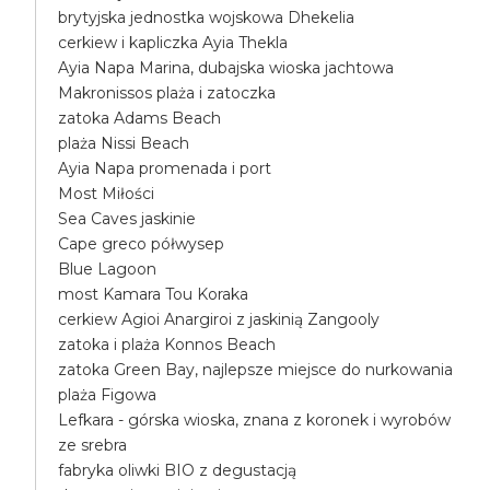
brytyjska jednostka wojskowa Dhekelia
cerkiew i kapliczka Ayia Thekla
Ayia Napa Marina, dubajska wioska jachtowa
Makronissos plaża i zatoczka
zatoka Adams Beach
plaża Nissi Beach
Ayia Napa promenada i port
Most Miłości
Sea Caves jaskinie
Cape greco półwysep
Blue Lagoon
most Kamara Tou Koraka
cerkiew Agioi Anargiroi z jaskinią Zangooly
zatoka i plaża Konnos Beach
zatoka Green Bay, najlepsze miejsce do nurkowania
plaża Figowa
Lefkara - górska wioska, znana z koronek i wyrobów
ze srebra
fabryka oliwki BIO z degustacją