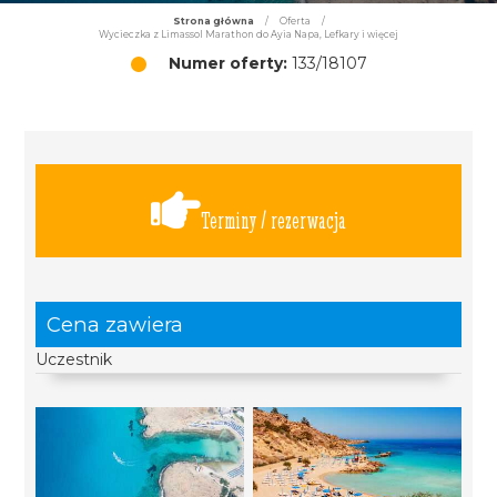
Strona główna
/
Oferta
/
Wycieczka z Limassol Marathon do Ayia Napa, Lefkary i więcej
Numer oferty:
133/18107
Terminy / rezerwacja
Cena zawiera
Uczestnik