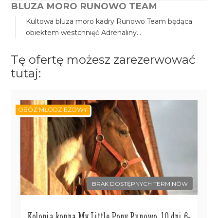
BLUZA MORO RUNOWO TEAM
Kultowa bluza moro kadry Runowo Team będąca
obiektem westchnięć Adrenaliny...
Tę ofertę możesz zarezerwować
tutaj:
OBÓZ MŁODZIEŻOWY
BRAK DOSTĘPNYCH TERMINÓW
Kolonia konna My Little Pony Runowo, 10 dni 6-