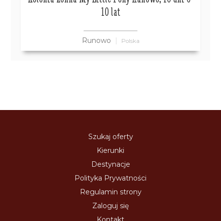
10 lat
Runowo
Polska
Szukaj oferty
Kierunki
Destynacje
Polityka Prywatności
Regulamin strony
Zaloguj się
Kontakt