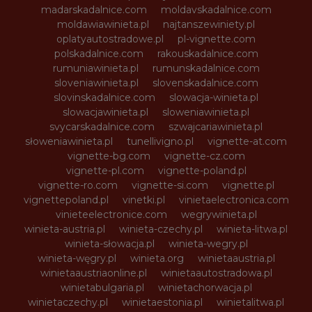
madarskadalnice.com
moldavskadalnice.com
moldawiawinieta.pl
najtanszewiniety.pl
oplatyautostradowe.pl
pl-vignette.com
polskadalnice.com
rakouskadalnice.com
rumuniawinieta.pl
rumunskadalnice.com
sloveniawinieta.pl
slovenskadalnice.com
slovinskadalnice.com
slowacja-winieta.pl
slowacjawinieta.pl
sloweniawinieta.pl
svycarskadalnice.com
szwajcariawinieta.pl
słoweniawinieta.pl
tunellivigno.pl
vignette-at.com
vignette-bg.com
vignette-cz.com
vignette-pl.com
vignette-poland.pl
vignette-ro.com
vignette-si.com
vignette.pl
vignettepoland.pl
vinetki.pl
vinietaelectronica.com
vinieteelectronice.com
wegrywinieta.pl
winieta-austria.pl
winieta-czechy.pl
winieta-litwa.pl
winieta-słowacja.pl
winieta-wegry.pl
winieta-węgry.pl
winieta.org
winietaaustria.pl
winietaaustriaonline.pl
winietaautostradowa.pl
winietabulgaria.pl
winietachorwacja.pl
winietaczechy.pl
winietaestonia.pl
winietalitwa.pl