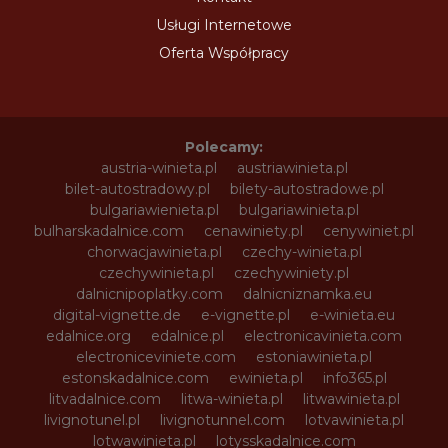
Usługi Internetowe
Oferta Współpracy
Polecamy:
austria-winieta.pl
austriawinieta.pl
bilet-autostradowy.pl
bilety-autostradowe.pl
bulgariawienieta.pl
bulgariawinieta.pl
bulharskadalnice.com
cenawiniety.pl
cenywiniet.pl
chorwacjawinieta.pl
czechy-winieta.pl
czechywinieta.pl
czechywiniety.pl
dalnicnipoplatky.com
dalnicniznamka.eu
digital-vignette.de
e-vignette.pl
e-winieta.eu
edalnice.org
edalnice.pl
electronicavinieta.com
electroniceviniete.com
estoniawinieta.pl
estonskadalnice.com
ewinieta.pl
info365.pl
litvadalnice.com
litwa-winieta.pl
litwawinieta.pl
livignotunel.pl
livignotunnel.com
lotvawinieta.pl
lotwawinieta.pl
lotysskadalnice.com