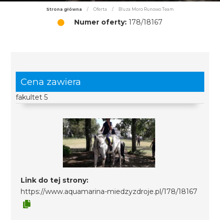
Strona główna
/
Oferta
/
Bluza Moro Runowo Team
Numer oferty:
178/18167
Cena zawiera
fakultet 5
Link do tej strony:
https://www.aquamarina-miedzyzdroje.pl/178/18167