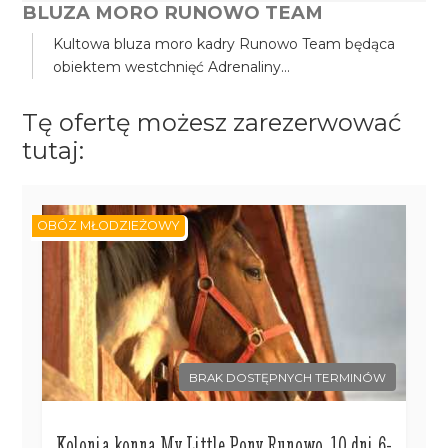
BLUZA MORO RUNOWO TEAM
Kultowa bluza moro kadry Runowo Team będąca
obiektem westchnięć Adrenaliny...
Tę ofertę możesz zarezerwować
tutaj:
OBÓZ MŁODZIEŻOWY
BRAK DOSTĘPNYCH TERMINÓW
Kolonia konna My Little Pony Runowo, 10 dni 6-