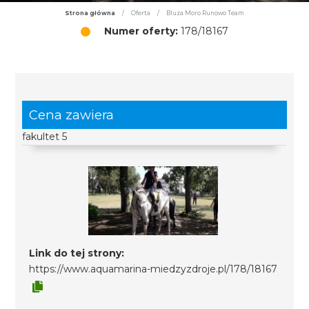
Strona główna
/
Oferta
/
Bluza Moro Runowo Team
Numer oferty:
178/18167
Cena zawiera
fakultet 5
Link do tej strony:
https://www.aquamarina-miedzyzdroje.pl/178/18167