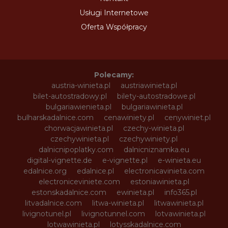
Usługi Internetowe
Oferta Współpracy
Polecamy:
austria-winieta.pl
austriawinieta.pl
bilet-autostradowy.pl
bilety-autostradowe.pl
bulgariawienieta.pl
bulgariawinieta.pl
bulharskadalnice.com
cenawiniety.pl
cenywiniet.pl
chorwacjawinieta.pl
czechy-winieta.pl
czechywinieta.pl
czechywiniety.pl
dalnicnipoplatky.com
dalnicniznamka.eu
digital-vignette.de
e-vignette.pl
e-winieta.eu
edalnice.org
edalnice.pl
electronicavinieta.com
electroniceviniete.com
estoniawinieta.pl
estonskadalnice.com
ewinieta.pl
info365.pl
litvadalnice.com
litwa-winieta.pl
litwawinieta.pl
livignotunel.pl
livignotunnel.com
lotvawinieta.pl
lotwawinieta.pl
lotysskadalnice.com