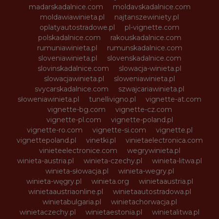
madarskadalnice.com
moldavskadalnice.com
moldawiawinieta.pl
najtanszewiniety.pl
oplatyautostradowe.pl
pl-vignette.com
polskadalnice.com
rakouskadalnice.com
rumuniawinieta.pl
rumunskadalnice.com
sloveniawinieta.pl
slovenskadalnice.com
slovinskadalnice.com
slowacja-winieta.pl
slowacjawinieta.pl
sloweniawinieta.pl
svycarskadalnice.com
szwajcariawinieta.pl
słoweniawinieta.pl
tunellivigno.pl
vignette-at.com
vignette-bg.com
vignette-cz.com
vignette-pl.com
vignette-poland.pl
vignette-ro.com
vignette-si.com
vignette.pl
vignettepoland.pl
vinetki.pl
vinietaelectronica.com
vinieteelectronice.com
wegrywinieta.pl
winieta-austria.pl
winieta-czechy.pl
winieta-litwa.pl
winieta-słowacja.pl
winieta-wegry.pl
winieta-węgry.pl
winieta.org
winietaaustria.pl
winietaaustriaonline.pl
winietaautostradowa.pl
winietabulgaria.pl
winietachorwacja.pl
winietaczechy.pl
winietaestonia.pl
winietalitwa.pl