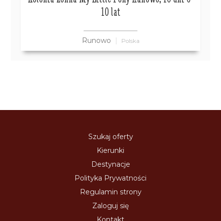
10 lat
Runowo
Polska
Szukaj oferty
Kierunki
Destynacje
Polityka Prywatności
Regulamin strony
Zaloguj się
Kontakt